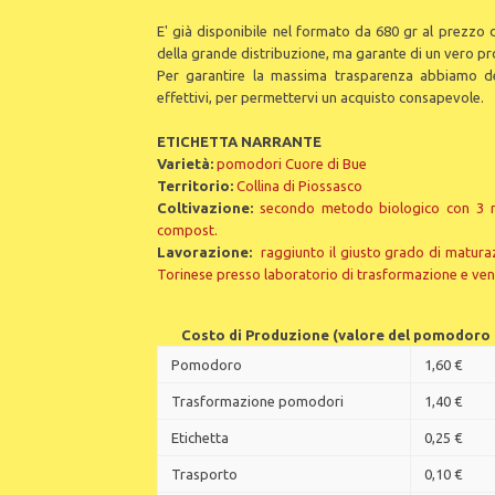
E' già disponibile nel formato da 680 gr al prezzo 
della grande distribuzione, ma garante di un vero p
Per garantire la massima trasparenza abbiamo dec
effettivi, per permettervi un acquisto consapevole.
ETICHETTA NARRANTE
Varietà:
pomodori Cuore di Bue
Territorio:
Collina di Piossasco
Coltivazione:
secondo metodo biologico con 3 ro
compost.
Lavorazione:
raggiunto il giusto grado di maturaz
Torinese presso laboratorio di trasformazione e ve
Costo di Produzione (valore del pomodoro € 
Pomodoro
1,60 €
Trasformazione pomodori
1,40 €
Etichetta
0,25 €
Trasporto
0,10 €