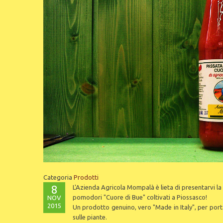
Categoria
Prodotti
8
L'Azienda Agricola Mompalà è lieta di presentarvi 
pomodori "Cuore di Bue" coltivati a Piossasco!
NOV
2015
Un prodotto genuino, vero "Made in Italy", per port
sulle piante.