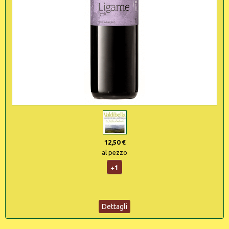
12,50 €
al pezzo
+1
Dettagli