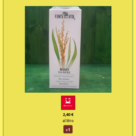
2,40 €
al litro
+1