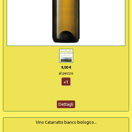
9,00 €
al pezzo
+1
Dettagli
Vino Catarratto bianco biologico...