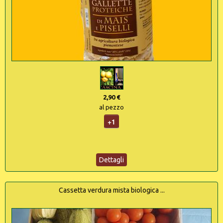
2,90 €
al pezzo
+1
Dettagli
Cassetta verdura mista biologica ...