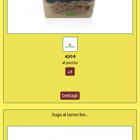
4,30 €
al pezzo
+1
Dettagli
Sugo al tonno bio...