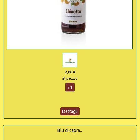
2,00 €
al pezzo
+1
Dettagli
Blu di capra...