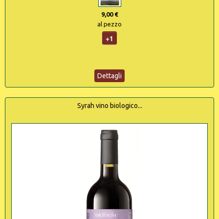
9,00 €
al pezzo
+1
Dettagli
Syrah vino biologico...