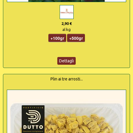
2,90 €
al kg
+100gr
+500gr
Dettagli
Plin ai tre arrosti...