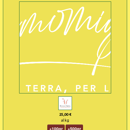
25,00 €
al kg
+100gr
+500gr