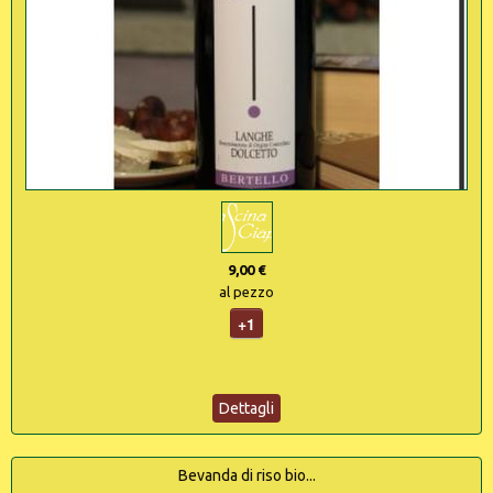
9,00 €
al pezzo
+1
Dettagli
Bevanda di riso bio...