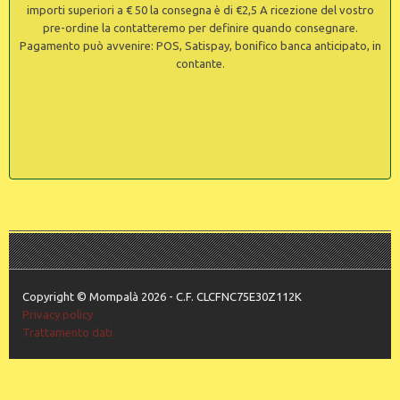
importi superiori a € 50 la consegna è di €2,5 A ricezione del vostro
pre-ordine la contatteremo per definire quando consegnare.
Pagamento può avvenire: POS, Satispay, bonifico banca anticipato, in
contante.
Copyright © Mompalà 2026 - C.F. CLCFNC75E30Z112K
Privacy policy
Trattamento dati