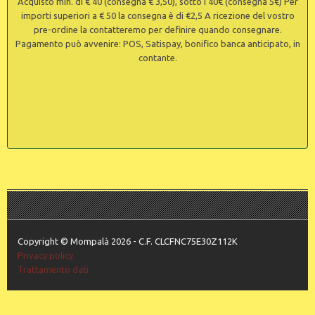
Acquisto min. di € 40 (consegna € 3,50), sotto i 40€ (consegna 5€) Per
importi superiori a € 50 la consegna è di €2,5 A ricezione del vostro
pre-ordine la contatteremo per definire quando consegnare.
Pagamento può avvenire: POS, Satispay, bonifico banca anticipato, in
contante.
Copyright © Mompalà 2026 - C.F. CLCFNC75E30Z112K
Privacy policy
Trattamento dati