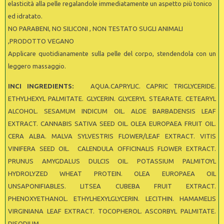
elasticità alla pelle regalandole immediatamente un aspetto più tonico
ed idratato.
NO PARABENI, NO SILICONI , NON TESTATO SUGLI ANIMALI
,PRODOTTO VEGANO
Applicare quotidianamente sulla pelle del corpo, stendendola con un
leggero massaggio.
INCI INGREDIENTS:
AQUA.CAPRYLIC. CAPRIC TRIGLYCERIDE.
ETHYLHEXYL PALMITATE. GLYCERIN. GLYCERYL STEARATE. CETEARYL
ALCOHOL. SESAMUM INDICUM OIL. ALOE BARBADENSIS LEAF
EXTRACT. CANNABIS SATIVA SEED OIL. OLEA EUROPAEA FRUIT OIL.
CERA ALBA. MALVA SYLVESTRIS FLOWER/LEAF EXTRACT. VITIS
VINIFERA SEED OIL. CALENDULA OFFICINALIS FLOWER EXTRACT.
PRUNUS AMYGDALUS DULCIS OIL. POTASSIUM PALMITOYL
HYDROLYZED WHEAT PROTEIN. OLEA EUROPAEA OIL
UNSAPONIFIABLES. LITSEA CUBEBA FRUIT EXTRACT.
PHENOXYETHANOL. ETHYLHEXYLGLYCERIN. LECITHIN. HAMAMELIS
VIRGINIANA LEAF EXTRACT. TOCOPHEROL. ASCORBYL PALMITATE.
DISODIUM