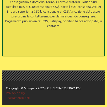
Consegniamo a domicilio Torino: Centro e dintorni, Torino Sud;
Acquisto min. di € 40 (consegna € 3,50), sotto i 40€ (consegna 5€) Per
importi superiori a € 50 la consegna è di €2,5 A ricezione del vostro
pre-ordine la contatteremo per definire quando consegnare.
Pagamento può avvenire: POS, Satispay, bonifico banca anticipato, in
contante.
Copyright © Mompalà 2026 - C.F. CLCFNC75E30Z112K
Privacy policy
Trattamento dati