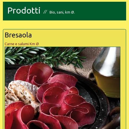
Prodotti
Bio, sani, km Ø.
Bresaola
Carne e salumi Km Ø