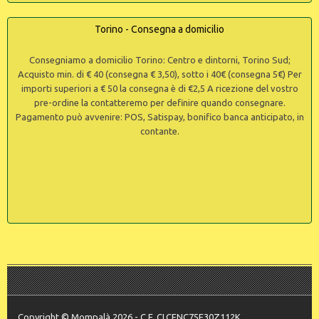
Torino - Consegna a domicilio
Consegniamo a domicilio Torino: Centro e dintorni, Torino Sud;
Acquisto min. di € 40 (consegna € 3,50), sotto i 40€ (consegna 5€) Per
importi superiori a € 50 la consegna è di €2,5 A ricezione del vostro
pre-ordine la contatteremo per definire quando consegnare.
Pagamento può avvenire: POS, Satispay, bonifico banca anticipato, in
contante.
Copyright © Mompalà 2026 - C.F. CLCFNC75E30Z112K