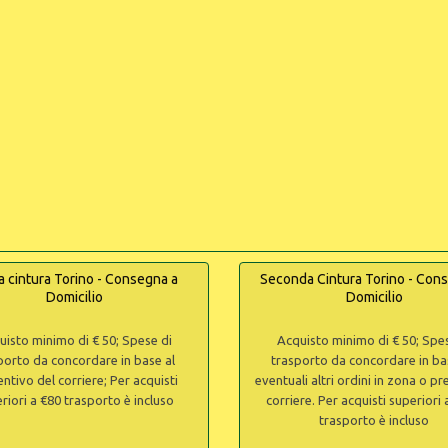
a cintura Torino - Consegna a
Seconda Cintura Torino - Con
Domicilio
Domicilio
uisto minimo di € 50; Spese di
Acquisto minimo di € 50; Spes
porto da concordare in base al
trasporto da concordare in ba
ntivo del corriere; Per acquisti
eventuali altri ordini in zona o p
riori a €80 trasporto è incluso
corriere. Per acquisti superiori
trasporto è incluso