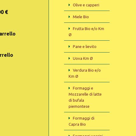
Olive e capperi
00 €
Miele Bio
Frutta Bio e/o Km
arrello
Ø
Pane e lievito
rrello
Uova Km Ø
Verdura Bio e/o
Km Ø
Formaggi e
Mozzarelle di latte
di bufala
piemontese
Formaggi di
Capra Bio