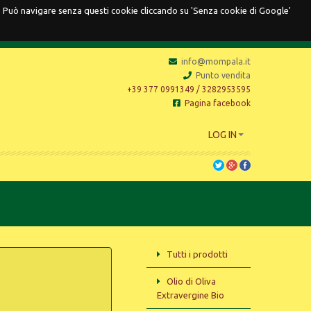
o. Può navigare senza questi cookie cliccando su 'Senza cookie di Google'
info@mompala.it
Punto vendita
+39 377 0991349 / 3282953595
Pagina facebook
LOG IN
Tutti i prodotti
Olio di Oliva
Extravergine Bio