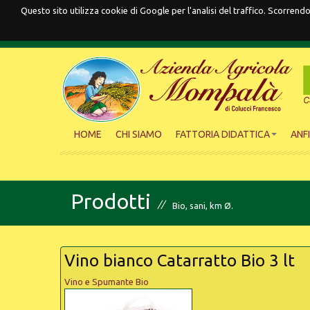
Questo sito utilizza cookie di Google per l'analisi del traffico. Scorre
HOME
CHI SIAMO
FATTORIA DIDATTICA
ANF
Prodotti
Bio, sani, km Ø.
Vino bianco Catarratto Bio 3 lt
Vino e Spumante Bio