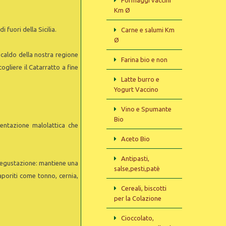
Formaggi vaccini
Km Ø
 fuori della Sicilia.
Carne e salumi Km
Ø
 caldo della nostra regione
Farina bio e non
gliere il Catarratto a fine
Latte burro e
Yogurt Vaccino
Vino e Spumante
Bio
entazione malolattica che
Aceto Bio
Antipasti,
a degustazione: mantiene una
salse,pesti,patè
poriti come tonno, cernia,
Cereali, biscotti
per la Colazione
Cioccolato,