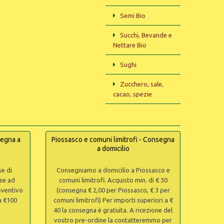
Semi Bio
Succhi, Bevande e
Nettare Bio
Sughi
Zucchero, sale,
cacao, spezie
segna a
Piossasco e comuni limitrofi - Consegna
a domicilio
e di
Consegniamo a domicilio a Piossasco e
se ad
comuni limitrofi. Acquisto min. di € 30
reventivo
(consegna € 2,00 per Piossasco, € 3 per
 a €100
comuni limitrofi) Per importi superiori a €
40 la consegna è gratuita. A ricezione del
vostro pre-ordine la contatteremmo per