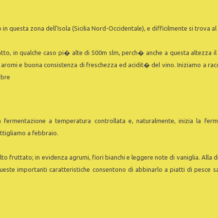
 questa zona dell'Isola (Sicilia Nord-Occidentale), e difficilmente si trova al di
atto, in qualche caso pi� alte di 500m slm, perch� anche a questa altezza il
aromi e buona consistenza di freschezza ed acidit� del vino. Iniziamo a racco
tobre
fermentazione a temperatura controllata e, naturalmente, inizia la ferm
ttigliamo a febbraio.
olto fruttato; in evidenza agrumi, fiori bianchi e leggere note di vaniglia. All
ste importanti caratteristiche consentono di abbinarlo a piatti di pesce sa