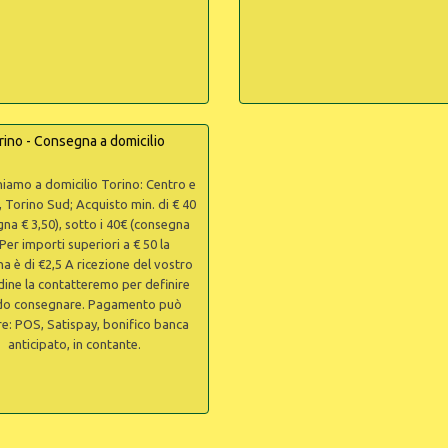
rino - Consegna a domicilio
iamo a domicilio Torino: Centro e
, Torino Sud; Acquisto min. di € 40
na € 3,50), sotto i 40€ (consegna
Per importi superiori a € 50 la
a è di €2,5 A ricezione del vostro
ine la contatteremo per definire
o consegnare. Pagamento può
re: POS, Satispay, bonifico banca
anticipato, in contante.