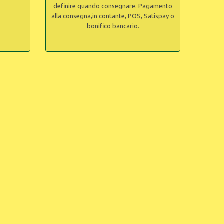
definire quando consegnare. Pagamento
alla consegna,in contante, POS, Satispay o
bonifico bancario.